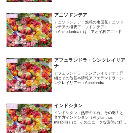
名がついていますが、一般的に食用と...
アニソドンテア
花情報
アニソドンテア：魅惑の南国花アニソド
ンテアの概要アニソドンテア
（Anisodontea）は、アオイ科アニソドン
テア属に属する植物の総称です。南アフ
リカ原産で、その鮮やかで美しい花と比
較的容易な栽培から、世界中で人気を集
めています。 属名のア...
アフェランドラ・シンクレイリア
花情報
ナ
アフェランドラ・シンクレイリアナ：詳
細とその他基本情報アフェランドラ・シ
ンクレイリアナ（Aphelandra
sinclairiana）は、キツネノマゴ科アフェ
ランドラ属に属する熱帯アメリカ原産の
植物です。その鮮やかな色彩とユニーク
な花姿か...
インドシタン
花情報
インドシタン：熱帯の宝石、その魅力と
育て方インドシタン（Phyllanthus
mirabilis）は、そのユニークな形態と鮮や
かな葉色で、観葉植物愛好家の間で注目
を集めている植物です。特に、夜になる