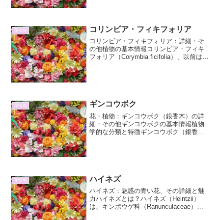
と葉が閉じるという習性を持つことか
ら、「...
コリンビア・フィキフォリア
花情報
コリンビア・フィキフォリア：詳細・そ
の他植物の基本情報コリンビア・フィキ
フォリア（Corymbia ficifolia）、以前はユ
ーカリ・フィキフォリア（Eucalyptus
ficifolia）として知られていたこの植物
は、オーストラリア...
ギンコウボク
花情報
花・植物：ギンコウボク（銀香木）の詳
細・その他ギンコウボクの基本情報植物
学的な分類と特徴ギンコウボク（銀香
木）、学名Michelia albaは、モクレン科
オガタマノキ属（Magnolia属ともされ
る）に分類される常緑高木です。別名と
して、...
ハイネズ
花情報
ハイネズ：魅惑の青い花、その詳細と魅
力ハイネズとは？ハイネズ（Heintzii）
は、キンポウゲ科（Ranunculaceae）に
属する球根性多年草です。その最大の特