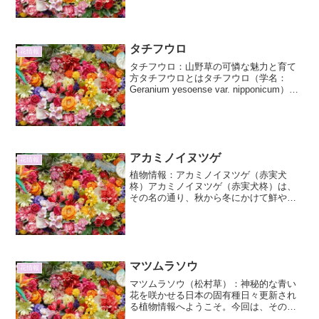
徴は、澄み切った空のような鮮やかな青
い花を咲かせる点にあります。学名は
Hei...
タチフウロ
花情報
タチフウロ：山野草の可憐な魅力と育て
方タチフウロとはタチフウロ（学名：
Geranium yesoense var. nipponicum）
は、バラ科フウロソウ属に分類される多
年草です。北海道や本州の高山帯、亜高
山帯の草地に自生しており、その...
アカミノイヌツゲ
花情報
植物情報：アカミノイヌツゲ（赤実犬
柊）アカミノイヌツゲ（赤実犬柊）は、
その名の通り、秋から冬にかけて鮮やか
な赤い実をつけるモチノキ科モチノキ属
の常緑低木です。日本原産で、古くから
庭木や生垣として親しまれてきました。
その楚々とした佇まいと力強...
マツムラソウ
花情報
マツムラソウ（松村草）：神秘的な青い
花を咲かせる日本の固有種日々更新され
る植物情報へようこそ。今回は、その可
憐な姿と独特の生態で多くの植物愛好家