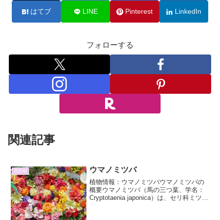
はてブ
LINE
Pinterest
LinkedIn
フォローする
関連記事
ウマノミツバ
花情報
植物情報：ウマノミツバウマノミツバの
概要ウマノミツバ（馬の三つ葉、学名：
Cryptotaenia japonica）は、セリ科ミツバ
属の多年草です。その名前の通り、葉が3
枚に分かれる特徴から「ミツバ」という