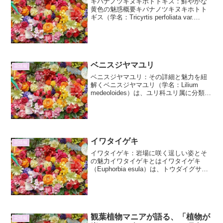
キバナノツキヌキホトトギス：鮮やかな
黄色の魅惑概要キバナノツキヌキホトト
ギス（学名：Tricyrtis perfoliata var.
lutea）は、ユリ科ホトトギス属に属する
多年草です。その名の通り、鮮やかな黄
色の花を咲かせるのが特徴で...
ベニスジヤマユリ
花情報
ベニスジヤマユリ：その詳細と魅力を紐
解くベニスジヤマユリ（学名：Lilium
medeoloides）は、ユリ科ユリ属に分類さ
れる多年草で、その特徴的な花姿と生育
環境から、多くの植物愛好家を魅了して
います。日本固有種であり、主に本州中
部以北...
イワタイゲキ
花情報
イワタイゲキ：岩場に咲く逞しい姿とそ
の魅力イワタイゲキとはイワタイゲキ
（Euphorbia esula）は、トウダイグサ科
トウダイグサ属に分類される多年草で
す。その名前の通り、岩場や荒れ地とい
った厳しい環境でもたくましく生育する
姿から名付け...
観葉植物マニアが語る、「植物が
花情報