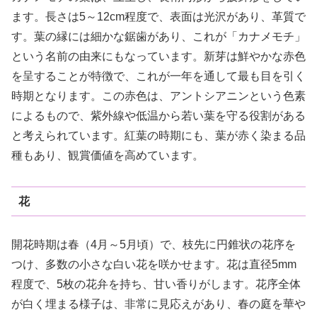
ます。長さは5～12cm程度で、表面は光沢があり、革質で
す。葉の縁には細かな鋸歯があり、これが「カナメモチ」
という名前の由来にもなっています。新芽は鮮やかな赤色
を呈することが特徴で、これが一年を通して最も目を引く
時期となります。この赤色は、アントシアニンという色素
によるもので、紫外線や低温から若い葉を守る役割がある
と考えられています。紅葉の時期にも、葉が赤く染まる品
種もあり、観賞価値を高めています。
花
開花時期は春（4月～5月頃）で、枝先に円錐状の花序を
つけ、多数の小さな白い花を咲かせます。花は直径5mm
程度で、5枚の花弁を持ち、甘い香りがします。花序全体
が白く埋まる様子は、非常に見応えがあり、春の庭を華や