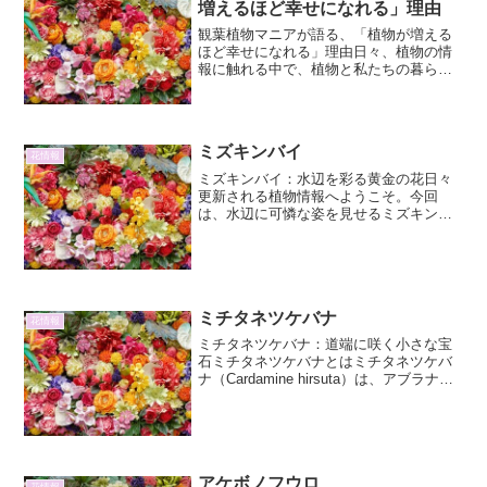
増えるほど幸せになれる」理由
観葉植物マニアが語る、「植物が増える
ほど幸せになれる」理由日々、植物の情
報に触れる中で、植物と私たちの暮らし
がいかに密接に関わり、そして植物が増
えることが私たちの幸福度をどのように
高めるのか、その深淵な理由に気づかさ
れます。観葉植物を愛でる...
ミズキンバイ
花情報
ミズキンバイ：水辺を彩る黄金の花日々
更新される植物情報へようこそ。今回
は、水辺に可憐な姿を見せるミズキンバ
イについて、その詳細と魅力を深掘りし
ていきます。ミズキンバイとはミズキン
バイ（Caldesia parnassifolia）は、オモ
ダ...
ミチタネツケバナ
花情報
ミチタネツケバナ：道端に咲く小さな宝
石ミチタネツケバナとはミチタネツケバ
ナ（Cardamine hirsuta）は、アブラナ科
タネツケバナ属の越年草です。その名の
通り、道端や空き地、庭の片隅など、人
の手の加わる身近な場所でよく見かける
植物で...
アケボノフウロ
花情報