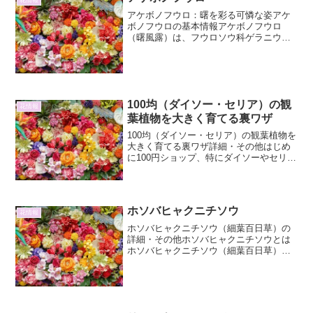
アケボノフウロ：曙を彩る可憐な姿アケ
ボノフウロの基本情報アケボノフウロ
（曙風露）は、フウロソウ科ゲラニウム
属に分類される多年草です。その名前の
通り、朝焼けのような淡いピンク色の花
を咲かせることから「曙」と名付けられ
ました。日本原産であり、山...
100均（ダイソー・セリア）の観
花情報
葉植物を大きく育てる裏ワザ
100均（ダイソー・セリア）の観葉植物を
大きく育てる裏ワザ詳細・その他はじめ
に100円ショップ、特にダイソーやセリア
には、驚くほど多様な観葉植物が豊富に
揃っています。手軽に購入できることか
ら、初心者の方でも気軽にガーデニング
を始めることがで...
ホソバヒャクニチソウ
花情報
ホソバヒャクニチソウ（細葉百日草）の
詳細・その他ホソバヒャクニチソウとは
ホソバヒャクニチソウ（細葉百日草）
は、キク科ヒャクニチソウ属に分類され
る一年草です。学名はZinnia
angustifolia。その名の通り、葉が細長い
のが特徴で、一...