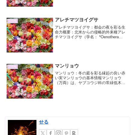
し、緑がもたらす癒やしを感じることに
あるでしょう。その健やかな成長を支え
る上で、肥料は欠かせない要素の一つで
す。しかし、「いつ」「どの...
アレチマツヨイグサ
花情報
アレチマツヨイグサ：都会の夜を彩る生
命力概要：北米からの侵略的外来種アレ
チマツヨイグサ（学名： *Oenothera
biennis* subsp. *muricata* ）は、アカバ
ナ科マツヨイグサ属に分類される越年草
です。北アメリカ原産...
マンリョウ
花情報
マンリョウ：冬の庭を彩る縁起の良い赤
い実マンリョウの基本情報マンリョウ
（万両）は、ヤブコウジ科の常緑低木
で、日本の照葉樹林の林床に自生してい
ます。その最大の特徴は、冬の寒さに耐
えながら鮮やかな赤い実をたくさんつけ
ることで、古くから縁起の良い...
せる