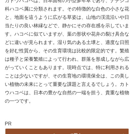
カトウハコベは、日本固有の小型多年草であり、ナデシコ
科ハコベ属に分類されます。その特徴的な白色の小さな花
と、地面を這うように広がる草姿は、山地の渓流沿いや日
当たりの良い林縁などで、静かにその存在感を示していま
す。ハコベに似ていますが、葉の形状や花弁の裂け具合な
どに違いが見られます。湿り気のある土壌と、適度な日照
を好む性質から、その生育環境は比較的限定的です。繁殖
は種子と栄養繁殖によって行われ、群落を形成しながら広
がっていくこともあります。現時点では、特に利用される
ことは少ないですが、その生育地の環境保全は、この美し
い植物の未来にとって重要な課題と言えるでしょう。カト
ウハコベは、日本の豊かな自然の一端を担う、貴重な植物
の一つです。
PR