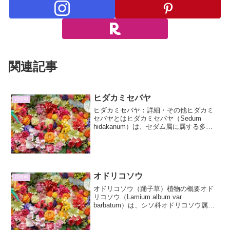
関連記事
ヒダカミセバヤ
花情報
ヒダカミセバヤ：詳細・その他ヒダカミ
セバヤとはヒダカミセバヤ（Sedum
hidakanum）は、セダム属に属する多肉
植物です。主に日本固有種であり、特に
北海道の日高山脈周辺に自生していま
す。その名前の通り、日高地方で発見さ
れたことからこの...
オドリコソウ
花情報
オドリコソウ（踊子草）植物の概要オド
リコソウ（Lamium album var.
barbatum）は、シソ科オドリコソウ属の
多年草です。その名前は、花が咲いてい
る様子が、笠をかぶって踊る踊り子の姿
に似ていることに由来すると言われてい