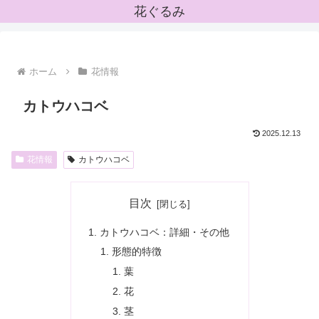
花ぐるみ
ホーム
花情報
カトウハコベ
2025.12.13
花情報
カトウハコベ
目次
カトウハコベ：詳細・その他
形態的特徴
葉
花
茎