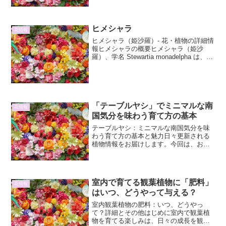
は、カナリア諸島原産のセネシオ・クリ
サンテマ（...
ヒメシャラ
花情報
ヒメシャラ（姫沙羅）- 花・植物の詳細情
報ヒメシャラの概要ヒメシャラ（姫沙
羅）、学名 Stewartia monadelpha は、ツ
バキ科ナツツバキ属の落葉広葉樹です。
日本固有種であり、本州の太平洋側に分
布しています。その名前の「ヒメ」は...
「テーブルヤシ」でミニマルな南
花情報
国気分を味わう育て方の基本
テーブルヤシ：ミニマルな南国気分を味
わう育て方の基本と魅力日々更新される
植物情報をお届けします。今回は、お部
屋に手軽に南国ムードをプラスできる人
気の観葉植物、「テーブルヤシ」に焦点
を当て、その魅力と育て方の基本を詳し
くご紹介します。ミニマル...
室内で育てる観葉植物に「肥料」
花情報
はいつ、どうやって与える？
室内観葉植物の肥料：いつ、どうやっ
て？詳細とその他はじめに室内で観葉植
物を育てる楽しみは、日々の成長を観察