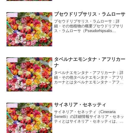
ます。...
プセウドリプサリス・ラムローサ
花情報
プセウドリプサリス・ラムローサ：詳
細・その他植物の概要プセウドリプサリ
ス・ラムローサ（Pseudorhipsalis
ramulosa）は、シュウカイドウ科
（Begoniaceae）に属する多年草であ
り、そのユニークな形態と鮮やかな色彩
で観...
タベルナエモンタナ・アフリカー
花情報
ナ
タベルナエモンタナ・アフリカーナ：詳
細・その他タベルナエモンタナ・アフリ
カーナとはタベルナエモンタナ・アフリ
カーナ（Tabernaemontana africana）
は、キョウチクトウ科タベルナエモンタ
ナ属に属する常緑低木です。その名前が
示...
サイネリア・セネッティ
花情報
サイネリア・セネッティ（Cineraria
Senetti）の詳細情報サイネリア・セネッ
ティとはサイネリア・セネッティは、キ
ク科セネシオ属（※）に属する一年草で
す。本来、サイネリアと呼ばれる植物