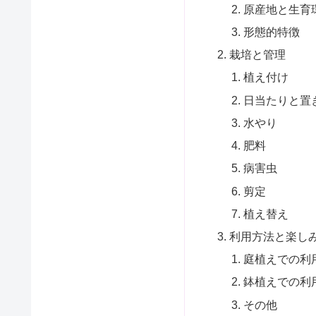
原産地と生育
形態的特徴
栽培と管理
植え付け
日当たりと置
水やり
肥料
病害虫
剪定
植え替え
利用方法と楽し
庭植えでの利
鉢植えでの利
その他