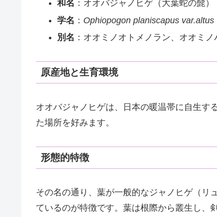
和名
：オオバジャノヒゲ（大葉蛇の髭）
学名
：
Ophiopogon planiscapus var.altus
別名
：オオミノオトメノラン、オオミノ
原産地と生育環境
オオバジャノヒゲは、日本の暖温帯に自生す
た場所を好みます。
形態的特徴
その名の通り、葉が一般的なジャノヒゲ（リ
ているのが特徴です。葉は根際から叢生し、剣状