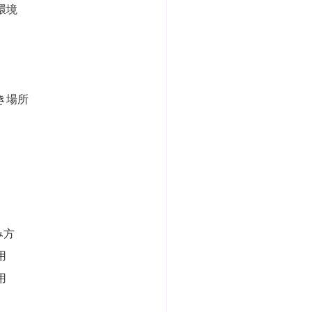
環境
き場所
み方
用
用