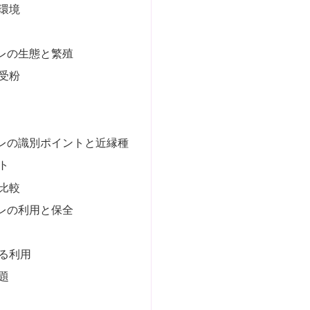
環境
レの生態と繁殖
受粉
レの識別ポイントと近縁種
ト
比較
レの利用と保全
る利用
題