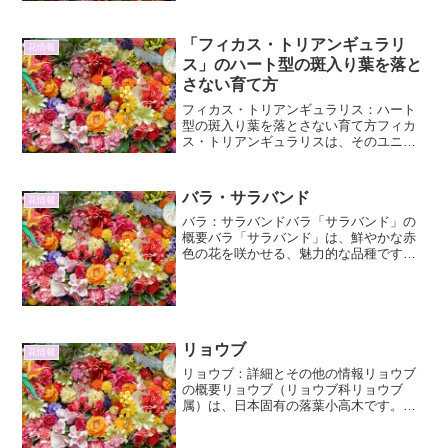
ラニゲラは、オースト...
「フィカス・トリアンギュラリ
花情報
ス」のハート型の斑入り葉を落と
さない育て方
フィカス・トリアンギュラリス：ハート
型の斑入り葉を落とさない育て方フィカ
ス・トリアンギュラリスは、そのユニー
クなハート型の斑入り葉で、近年人気を
集めている観葉植物です。しかし、その
美しい葉を落としてしまうという悩みを
バラ・サラバンド
花情報
持つ方も少なくありません...
バラ：サラバンドバラ「サラバンド」の
概要バラ「サラバンド」は、鮮やかな赤
色の花を咲かせる、魅力的な品種です。
その名は、踊り子を意味する言葉に由来
し、その名の通り、華やかで情熱的な印
象を与えます。四季咲き性であり、春か
ら秋にかけて繰り返し花を...
リョウブ
花情報
リョウブ：詳細とその他の情報リョウブ
の概要リョウブ（リョウブ科リョウブ
属）は、日本固有の落葉小高木です。古
くから日本人にとって馴染み深い植物で
あり、その清楚な白い花と涼やかな姿か