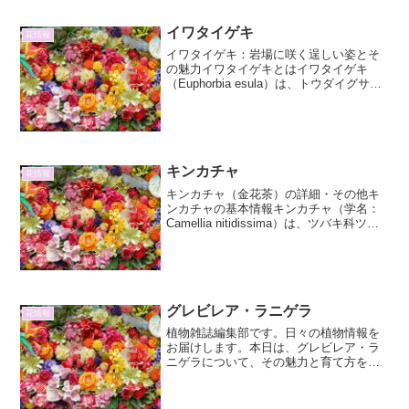
イワタイゲキ
花情報
イワタイゲキ：岩場に咲く逞しい姿とそ
の魅力イワタイゲキとはイワタイゲキ
（Euphorbia esula）は、トウダイグサ科
トウダイグサ属に分類される多年草で
す。その名前の通り、岩場や荒れ地とい
った厳しい環境でもたくましく生育する
姿から名付け...
キンカチャ
花情報
キンカチャ（金花茶）の詳細・その他キ
ンカチャの基本情報キンカチャ（学名：
Camellia nitidissima）は、ツバキ科ツバ
キ属に分類される常緑低木です。その最
大の特徴は、純粋な黄色い花を咲かせる
点にあります。一般的にツバキ科の花と
い...
グレビレア・ラニゲラ
花情報
植物雑誌編集部です。日々の植物情報を
お届けします。本日は、グレビレア・ラ
ニゲラについて、その魅力と育て方を詳
細にご紹介します。### グレビレア・ラ
ニゲラとは：エキゾチックな魅力を放つ
オーストラリア原産の植物グレビレア・