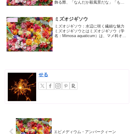
飾る際、「なんだか殺風景だな」「もっ
とおしゃれにしたいけど、どうしたらい
いかわからない」と感じることはありま
せんか？せっかく育てたお気に入りの植
ミズオジギソウ
花情報
物も、飾り方一つでその魅...
ミズオジギソウ：水辺に咲く繊細な魅力
ミズオジギソウとはミズオジギソウ（学
名：Mimosa aquaticum）は、マメ科オジ
ギソウ属に属する多年草です。その名の
通り、水辺や湿地に自生し、繊細で優美
な姿から、多くの植物愛好家を魅了して
います。...
せる
エピメディウム・アンバークィーン