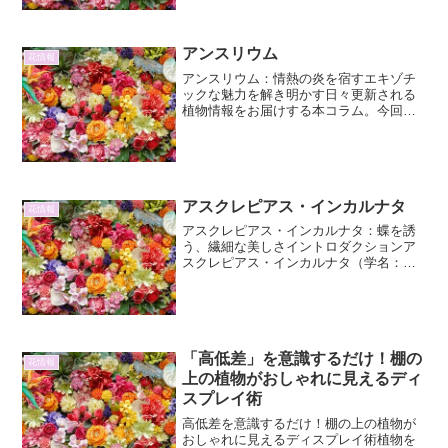
ら、夏の暑さを和らげる植物として親し
まれてきました。特に、その...
アンスリウム
花情報
アンスリウム：情熱の炎を宿すエキゾチ
ックな魅力を解き明かす日々更新される
植物情報をお届けする本コラム。今回
は、その鮮やかな色合いと独特のフォル
ムで多くの人々を魅了するアンスリウム
に焦点を当て、その詳細と魅力、そして
魅力的な育て方について、2...
アスクレピアス・インカルナタ
花情報
アスクレピアス・インカルナタ：蝶を誘
う、繊細な美しさイントロダクションア
スクレピアス・インカルナタ（学名：
Asclepias incarnata）、和名は紅花唐綿
（べにばなとうわた）。北アメリカ原産
の多年草で、その可憐な花と、蝶を惹き
つける...
「高低差」を意識するだけ！棚の
花情報
上の植物がおしゃれに見えるディ
スプレイ術
高低差を意識するだけ！棚の上の植物が
おしゃれに見えるディスプレイ術植物を