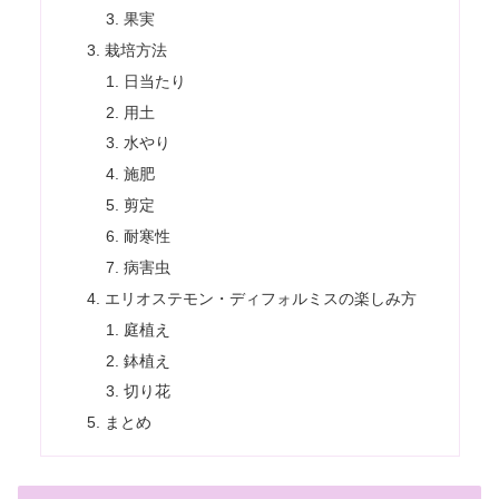
果実
栽培方法
日当たり
用土
水やり
施肥
剪定
耐寒性
病害虫
エリオステモン・ディフォルミスの楽しみ方
庭植え
鉢植え
切り花
まとめ