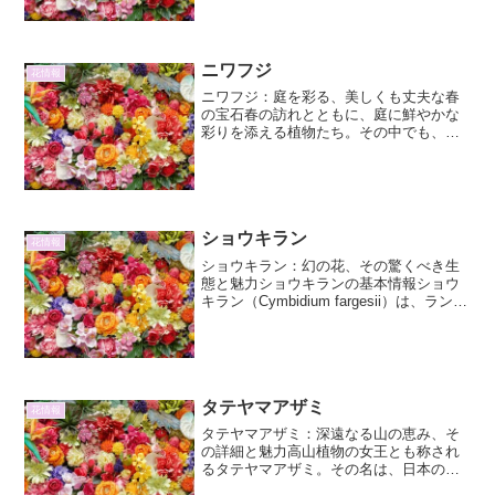
する樹木の一つと言えるでしょう。その
生命力...
ニワフジ
花情報
ニワフジ：庭を彩る、美しくも丈夫な春
の宝石春の訪れとともに、庭に鮮やかな
彩りを添える植物たち。その中でも、ニ
ワフジは、その優雅な姿と可憐な花々
で、多くの人々を魅了してきました。今
回は、そんなニワフジの魅力に迫り、そ
の詳細、育て方、そして庭に...
ショウキラン
花情報
ショウキラン：幻の花、その驚くべき生
態と魅力ショウキランの基本情報ショウ
キラン（Cymbidium fargesii）は、ラン科
セッコク属に分類される多年草です。そ
の名前は、伝説上の聖なる木である「槲
（はく）」に咲くという「槲（はく）の
葉」...
タテヤマアザミ
花情報
タテヤマアザミ：深遠なる山の恵み、そ
の詳細と魅力高山植物の女王とも称され
るタテヤマアザミ。その名は、日本の名
峰、立山に由来し、厳しい環境下で凛と