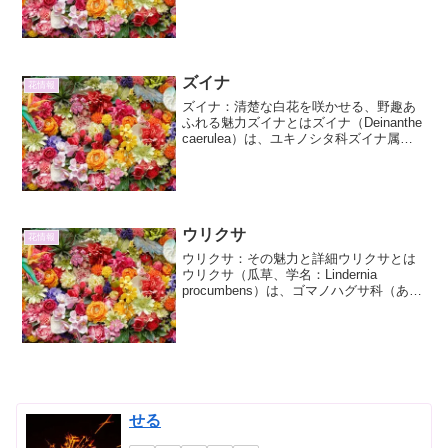
分類される多年草です。その名前は、葉
が3枚の小葉からなる三出複葉であるこ
と、そしてその葉の形がクローバーに似
ている...
ズイナ
花情報
ズイナ：清楚な白花を咲かせる、野趣あ
ふれる魅力ズイナとはズイナ（Deinanthe
caerulea）は、ユキノシタ科ズイナ属に
分類される、日本固有の落葉低木です。
その名前は、漢字で「瑞菜」と書かれ、
「めでたい」「美しい」といった意味合
いが...
ウリクサ
花情報
ウリクサ：その魅力と詳細ウリクサとは
ウリクサ（瓜草、学名：Lindernia
procumbens）は、ゴマノハグサ科（ある
いはオオバコ科）に属する、日本全国の
暖地から温帯にかけて広く自生する一年
草です。その名前は、瓜のような形をし
た葉を持...
せる