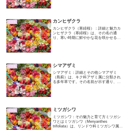
して咲く姿は、多くの人々を魅了してや
みません。本稿では、タテヤマアザミの
生態、特徴、そしてその魅...
カンヒザクラ
花情報
カンヒザクラ（寒緋桜）：詳細と魅力カ
ンヒザクラ（寒緋桜）は、その名の通
り、寒い時期に鮮やかな花を咲かせる桜
として、多くの人々を魅了しています。
日本国内では主に沖縄や九州南部で見ら
れる、琉球列島原産の桜です。その特徴
的な花色と開花時期から、冬...
シマアザミ
花情報
シマアザミ：詳細とその他シマアザミ
（島薊）は、キク科アザミ属に分類され
る多年草です。その名前が示す通り、日
本の南西諸島、特に琉球諸島に自生する
アザミの一種として知られています。し
かし、その魅力は分布域に留まらず、独
特な形態や生態、そして文化...
ミツガシワ
花情報
ミツガシワ：その魅力と育て方ミツガシ
ワとはミツガシワ（Menyanthes
trifoliata）は、リンドウ科ミツガシワ属に