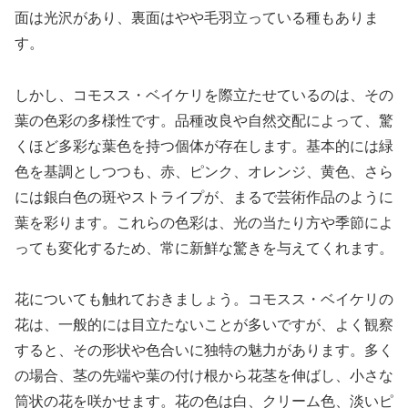
面は光沢があり、裏面はやや毛羽立っている種もありま
す。
しかし、コモスス・ベイケリを際立たせているのは、その
葉の色彩の多様性です。品種改良や自然交配によって、驚
くほど多彩な葉色を持つ個体が存在します。基本的には緑
色を基調としつつも、赤、ピンク、オレンジ、黄色、さら
には銀白色の斑やストライプが、まるで芸術作品のように
葉を彩ります。これらの色彩は、光の当たり方や季節によ
っても変化するため、常に新鮮な驚きを与えてくれます。
花についても触れておきましょう。コモスス・ベイケリの
花は、一般的には目立たないことが多いですが、よく観察
すると、その形状や色合いに独特の魅力があります。多く
の場合、茎の先端や葉の付け根から花茎を伸ばし、小さな
筒状の花を咲かせます。花の色は白、クリーム色、淡いピ